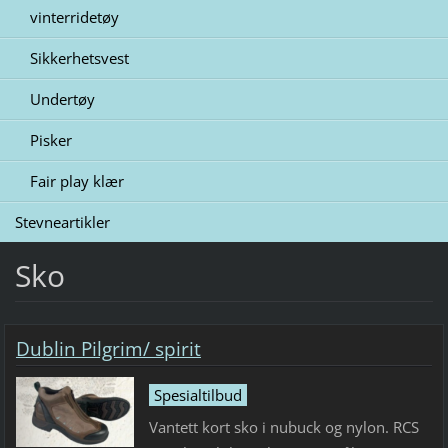
vinterridetøy
Sikkerhetsvest
Undertøy
Pisker
Fair play klær
Stevneartikler
Sko
Dublin Pilgrim/ spirit
Spesialtilbud
Vantett kort sko i nubuck og nylon. RCS