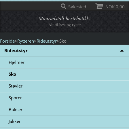
Søkested
NOK 0,00
Maurudstall hestebutikk.
Alt til hest og rytter
Forside
>
Rytteren
>
Rideutstyr
>
Sko
Rideutstyr
Hjelmer
Sko
Støvler
Sporer
Bukser
Jakker