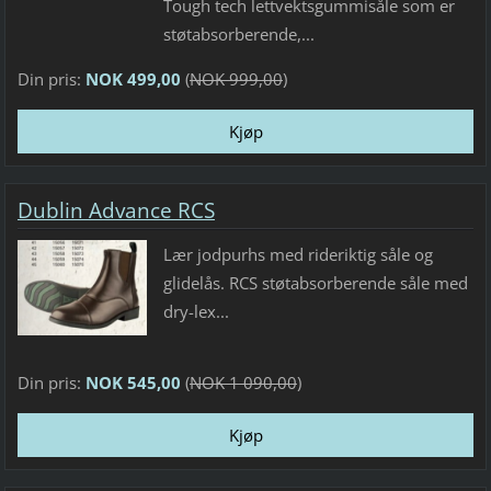
Tough tech lettvektsgummisåle som er
støtabsorberende,...
Din pris:
NOK 499,00
(
NOK 999,00
)
Dublin Advance RCS
Lær jodpurhs med rideriktig såle og
glidelås. RCS støtabsorberende såle med
dry-lex...
Din pris:
NOK 545,00
(
NOK 1 090,00
)