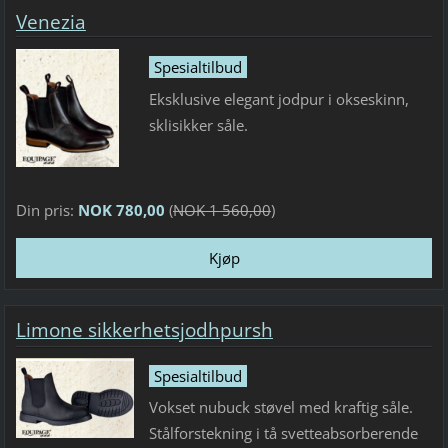
Venezia
Spesialtilbud
Eksklusive elegant jodpur i okseskinn,
sklisikker såle.
Din pris:
NOK 780,00
(
NOK 1 560,00
)
Limone sikkerhetsjodhpursh
Spesialtilbud
Vokset nubuck støvel med kraftig såle.
Stålforstekning i tå svetteabsorberende