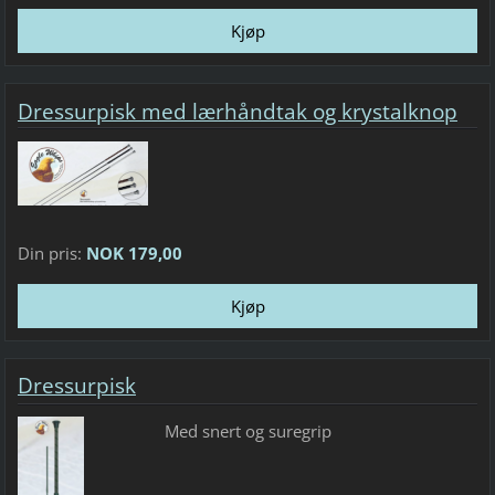
Dressurpisk med lærhåndtak og krystalknop
Din pris:
NOK 179,00
Dressurpisk
Med snert og suregrip