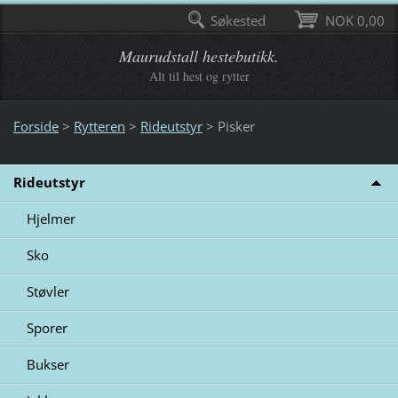
Søkested
NOK 0,00
Maurudstall hestebutikk.
Alt til hest og rytter
Forside
>
Rytteren
>
Rideutstyr
>
Pisker
Rideutstyr
Hjelmer
Sko
Støvler
Sporer
Bukser