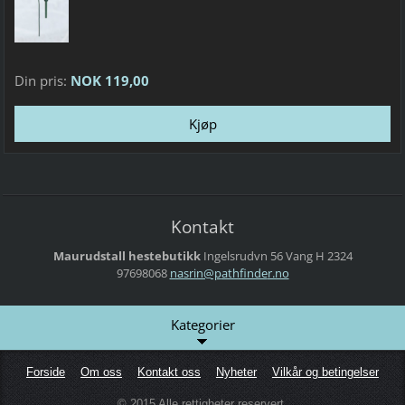
Din pris:
NOK 119,00
Kontakt
Maurudstall hestebutikk
Ingelsrudvn 56
Vang H
2324
97698068
nasrin@p
athfinde
r.no
Kategorier
Forside
Om oss
Kontakt oss
Nyheter
Vilkår og betingelser
© 2015 Alle rettigheter reservert.