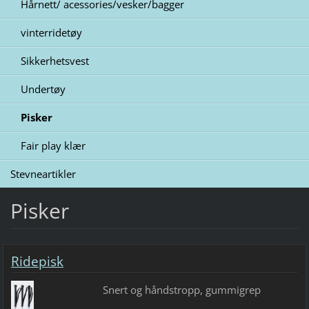
Hårnett/ acessories/vesker/bagger
vinterridetøy
Sikkerhetsvest
Undertøy
Pisker
Fair play klær
Stevneartikler
Pisker
Ridepisk
Snert og håndstropp, gummigrep