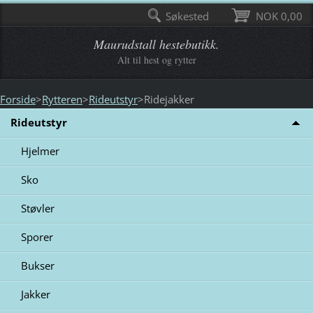
Søkested
NOK 0,00
Maurudstall hestebutikk.
Alt til hest og rytter
Forside
>
Rytteren
>
Rideutstyr
>
Ridejakker
Rideutstyr
Hjelmer
Sko
Støvler
Sporer
Bukser
Jakker