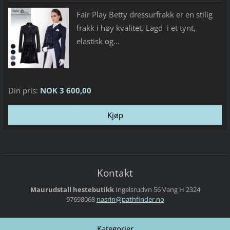
Fair Play Betty dressurfrakk er en stilig
frakk i høy kvalitet. Lagd i et tynt,
elastisk og...
Din pris:
NOK 3 600,00
Kontakt
Maurudstall hestebutikk
Ingelsrudvn 56
Vang H
2324
97698068
nasrin@p
athfinde
r.no
Kategorier