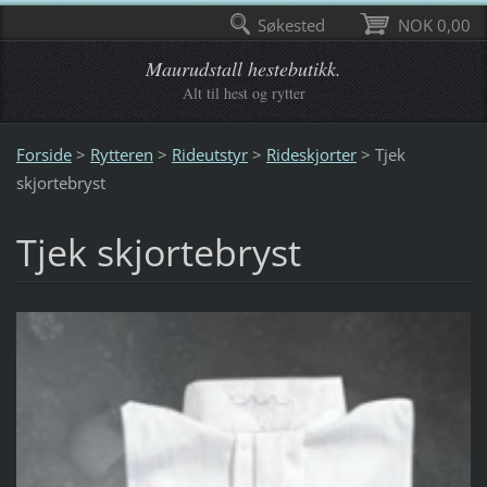
Søkested
NOK 0,00
Maurudstall hestebutikk.
Alt til hest og rytter
Forside
>
Rytteren
>
Rideutstyr
>
Rideskjorter
>
Tjek
skjortebryst
Tjek skjortebryst