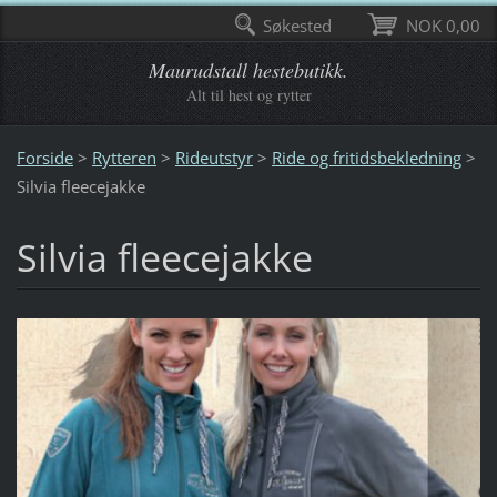
Søkested
NOK 0,00
Maurudstall hestebutikk.
Alt til hest og rytter
Forside
>
Rytteren
>
Rideutstyr
>
Ride og fritidsbekledning
>
Silvia fleecejakke
Silvia fleecejakke