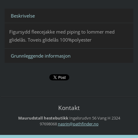
Beskrivelse
Figursydd fleecejakke med piping to lommer med
glidelås. Toveis glidelås 100%polyester
Grunnleggende informasjon
Kontakt
Maurudstall hestebutikk
Ingelsrudvn 56
Vang H
2324
97698068
nasrin@p
athfinde
r.no