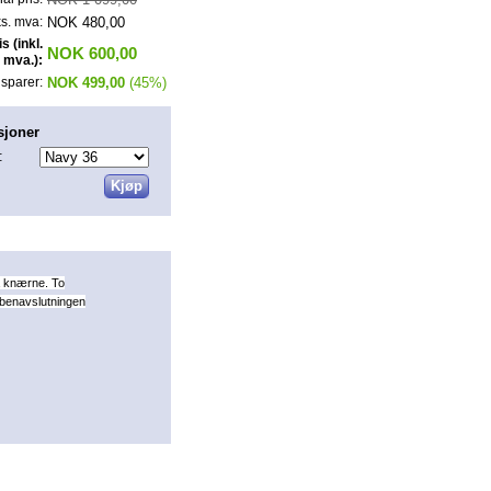
NOK 480,00
ks. mva:
is (inkl.
NOK 600,00
mva.):
NOK 499,00
(45%)
sparer:
sjoner
:
å knærne. To
 benavslutningen