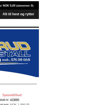
NOK 0,00
0
v:
(elementer:
)
Alt til hest og rytter
Spesialtilbud
AD885
dukt nr:
NOK 1 099,00
al pris: