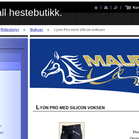
Kur
l hestebutikk.
Rideutstyr
Bukser
Lyon Pro med silicon voksen
L
YON PRO MED SILICON VOKSEN
r
Pro
ter
Origin