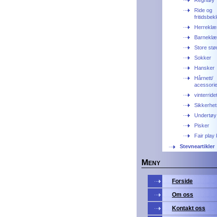
Regntøy
Ride og
fritidsbek
Herreklæ
Barneklæ
Store stø
Sokker
Hansker
Hårnett/
acessori
vinterride
Sikkerhet
Undertøy
Pisker
Fair play
Stevneartikler
M
ENY
Forside
Om oss
Kontakt oss