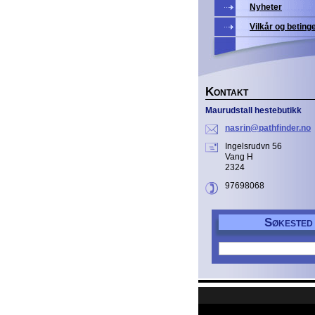
Nyheter
Vilkår og beting
K
ONTAKT
Maurudstall hestebutikk
nasrin@p
athfinde
r.no
Ingelsrudvn 56
Vang H
2324
97698068
S
ØKESTED