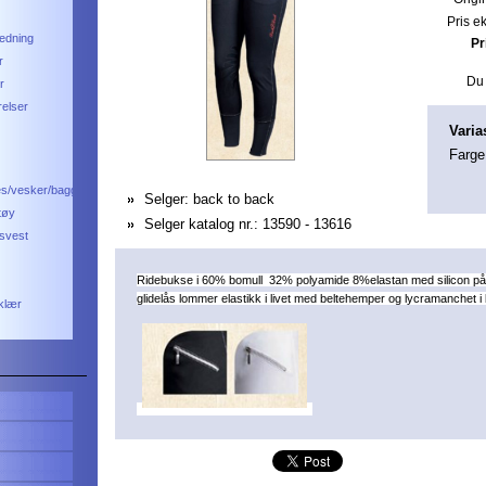
Pris e
ledning
Pr
r
Du 
r
relser
Varia
Farge
es/vesker/bagger
Selger:
back to back
tøy
Selger katalog nr.:
13590 - 13616
svest
Ride
bukse i 60% bomull 32% po
lyamide 8%elastan med silicon p
glidelås
lommer elastikk i livet med beltehemper og lycramanchet i
 klær