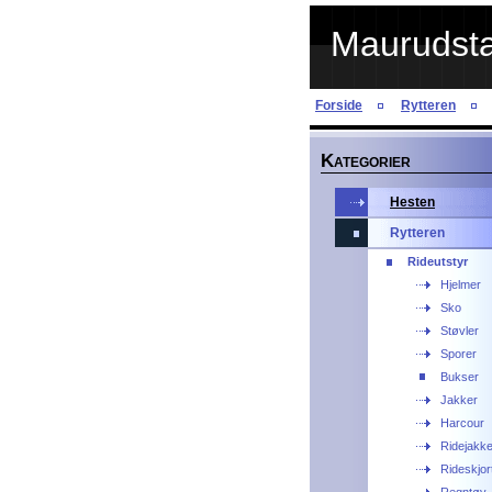
Maurudstal
Forside
Rytteren
K
ATEGORIER
Hesten
Rytteren
Rideutstyr
Hjelmer
Sko
Støvler
Sporer
Bukser
Jakker
Harcour
Ridejakke
Rideskjor