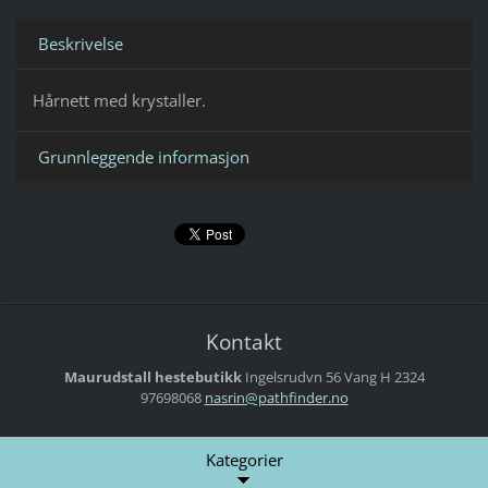
Beskrivelse
Hårnett med krystaller.
Grunnleggende informasjon
Kontakt
Maurudstall hestebutikk
Ingelsrudvn 56
Vang H
2324
97698068
nasrin@p
athfinde
r.no
Kategorier