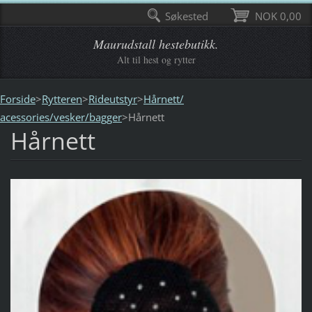
Søkested
NOK 0,00
Maurudstall hestebutikk.
Alt til hest og rytter
Forside
>
Rytteren
>
Rideutstyr
>
Hårnett/
acessories/vesker/bagger
>
Hårnett
Hårnett