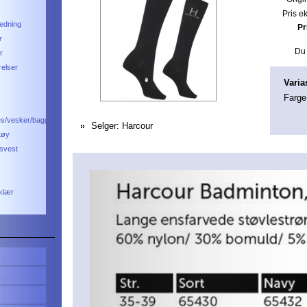
Pris e
ledning
Pr
r
Du 
r
relser
Varia
Farge
es/vesker/bagger
Selger:
Harcour
tøy
svest
 klær