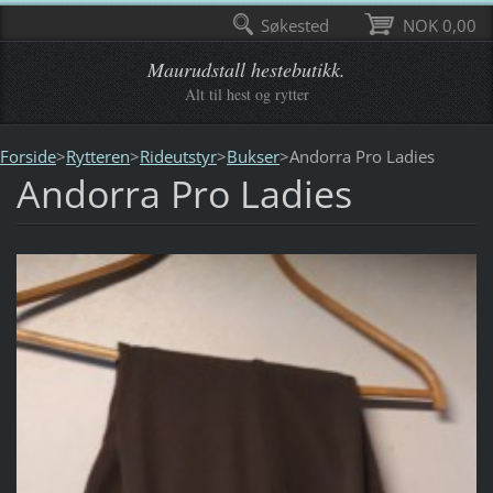
Søkested
NOK 0,00
Maurudstall hestebutikk.
Alt til hest og rytter
Forside
>
Rytteren
>
Rideutstyr
>
Bukser
>
Andorra Pro Ladies
Andorra Pro Ladies