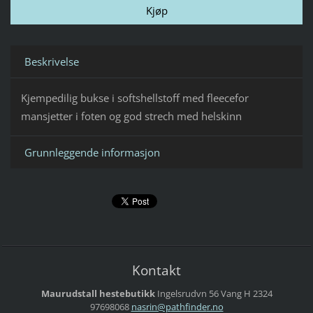
Beskrivelse
Kjempedilig bukse i softshellstoff med fleecefor
mansjetter i foten og god strech med helskinn
Grunnleggende informasjon
Kontakt
Maurudstall hestebutikk
Ingelsrudvn 56
Vang H
2324
97698068
nasrin@p
athfinde
r.no