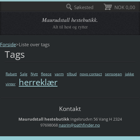
Søkested
NOK 0,00
Maurudstall hestebutikk.
Alt til hest og rytter
Forside
>
Liste over tags
Tags
Rabatt
Salg
Nytt
fleece
varm
tilbud
novo contact
sensogan
jakke
herreklær
vinter
Kontakt
Maurudstall hestebutikk
Ingelsrudvn 56
Vang H
2324
97698068
nasrin@p
athfinde
r.no