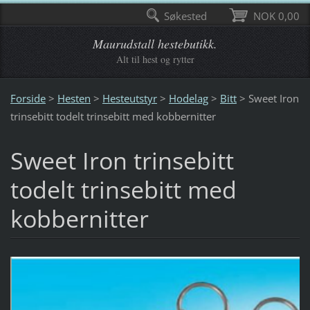
Søkested
NOK 0,00
Maurudstall hestebutikk.
Alt til hest og rytter
Forside
>
Hesten
>
Hesteutstyr
>
Hodelag
>
Bitt
>
Sweet Iron
trinsebitt todelt trinsebitt med kobbernitter
Sweet Iron trinsebitt
todelt trinsebitt med
kobbernitter