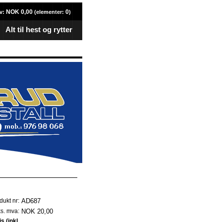
NOK 0,00
0
v:
(elementer:
)
Alt til hest og rytter
AD687
dukt nr:
NOK 20,00
ks. mva:
is (inkl.