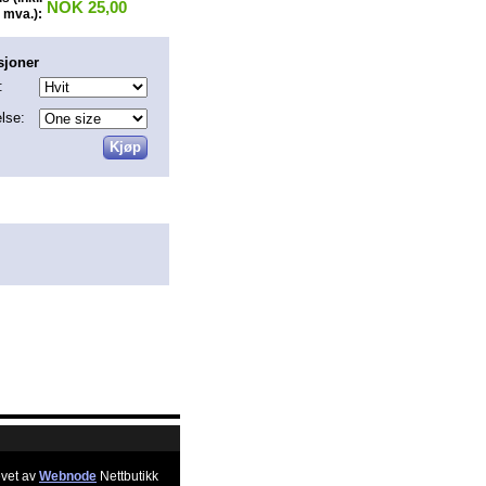
NOK 25,00
mva.):
sjoner
:
else:
vet av
Webnode
Nettbutikk