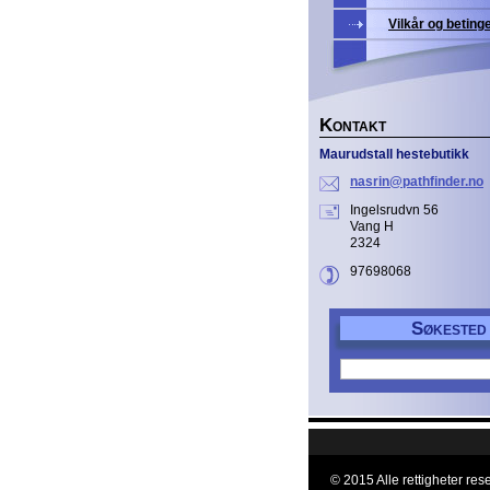
Vilkår og beting
K
ONTAKT
Maurudstall hestebutikk
nasrin@p
athfinde
r.no
Ingelsrudvn 56
Vang H
2324
97698068
S
ØKESTED
© 2015 Alle rettigheter rese