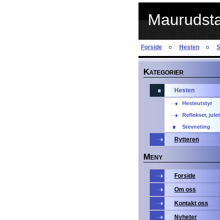
Maurudstal
Forside
Hesten
S
K
ATEGORIER
Hesten
Hesteutstyr
Reflekser, jule
Stevneting
Rytteren
M
ENY
Forside
Om oss
Kontakt oss
Nyheter