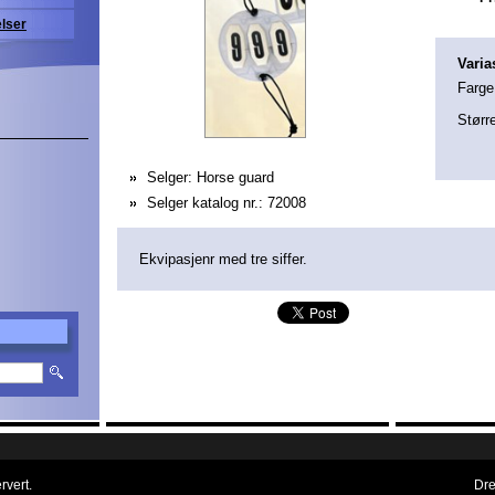
elser
Varia
Farge
Størr
Selger:
Horse guard
Selger katalog nr.:
72008
Ekvipasjenr med tre siffer.
rvert.
Dre