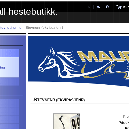
Kur
l hestebutikk.
tevneting
Stevnenr (ekvipasjenr)
ting
S
TEVNENR (EKVIPASJENR)
Pro
Pris e
Pr