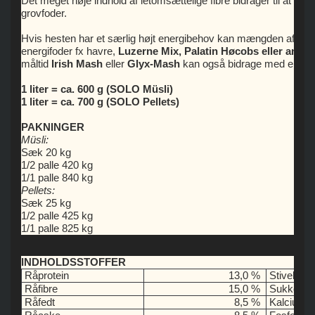
Det meget høje indhold af letomsættelige fibre bidrager til at udli
grovfoder.
Hvis hesten har et særlig højt energibehov kan mængden af SOLO
energifoder fx havre,
Luzerne Mix, Palatin Høcobs eller andre
måltid
Irish Mash
eller
Glyx-Mash
kan også bidrage med ekstra 
1 liter = ca. 600 g (SOLO Müsli)
1 liter = ca. 700 g (SOLO Pellets)
PAKNINGER
Müsli:
Sæk 20 kg
1/2 palle 420 kg
1/1 palle 840 kg
Pellets:
Sæk 25 kg
1/2 palle 425 kg
1/1 palle 825 kg
INDHOLDSSTOFFER
Råprotein
13,0 %
Stivelse
Råfibre
15,0 %
Sukker
Råfedt
8,5 %
Kalcium