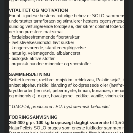
VITALITET OG MOTIVATION
For at tilgodese hestens naturlige behov er SOLO sammensat af 
understøtter tarmfloraen og stimulerer hestens egensyntese af e
sund og velfungerende fordøjelse, der sikrer optimal foderudnytte
der kan præstere maksimalt.
- fordøjelsesfremmende fiberstruktur
- lavt stivelsesindhold, lavt sukker
- længerevarende, stabil energifrigivelse
- naturlig, velsmagende, afbalanceret
- biologisk aktive stoffer
- organisk bundne mineraler og sporstoffer
SAMMENSÆTNING
Snittet lucerne, roefibre, majskim, æblekvas, Palatin soja*, isoma
snittet alpehø, risklid, blanding af koldpressede olier (hørfrø-/sol
krydderurter (fennikel, pebermynte, timian, koriander, merian)
og mineralsk), ølgær, havalgemel, eddike, vanille, vindruekernee
* GMO-frit, produceret i EU, hydrotermisk behandlet
FODRINGSANVISNING
250-400 g pr. 100 kg kropsvægt dagligt svarende til 1,5-2 kg p
NaturPellets SOLO bruges som eneste fuldfoder sammen med godt