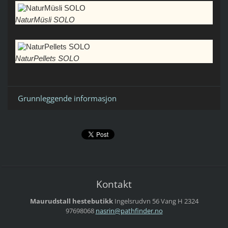
NaturMüsli SOLO
NaturPellets SOLO
Grunnleggende informasjon
Kontakt
Maurudstall hestebutikk
Ingelsrudvn 56
Vang H
2324
97698068
nasrin@p
athfinde
r.no