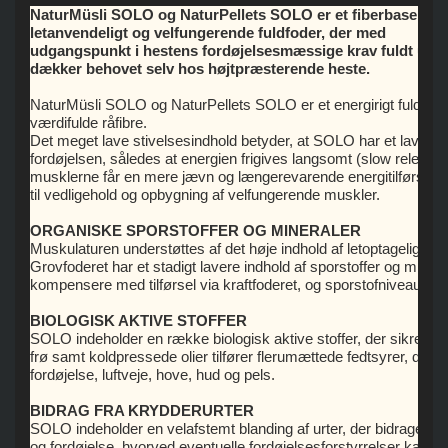
NaturMüsli SOLO og NaturPellets SOLO er et fiberbaseret,
letanvendeligt og velfungerende fuldfoder, der med
udgangspunkt i hestens fordøjelsesmæssige krav fuldt ud
dækker behovet selv hos højtpræsterende heste.
NaturMüsli SOLO og NaturPellets SOLO er et energirigt fuldfoder,
værdifulde råfibre.
Det meget lave stivelsesindhold betyder, at SOLO har et lavt gl
fordøjelsen, således at energien frigives langsomt (slow release)
musklerne får en mere jævn og længerevarende energitilførsel. 
til vedligehold og opbygning af velfungerende muskler.
ORGANISKE SPORSTOFFER OG MINERALER
Muskulaturen understøttes af det høje indhold af letoptagelige, o
Grovfoderet har et stadigt lavere indhold af sporstoffer og miner
kompensere med tilførsel via kraftfoderet, og sporstofniveauet i
BIOLOGISK AKTIVE STOFFER
SOLO indeholder en række biologisk aktive stoffer, der sikrer en
frø samt koldpressede olier tilfører flerumættede fedtsyrer, der st
fordøjelse, luftveje, hove, hud og pels.
BIDRAG FRA KRYDDERURTER
SOLO indeholder en velafstemt blanding af urter, der bidrager til 
og fordøjelse, hvorved eventuelle fordøjelsesforstyrrelser kan u