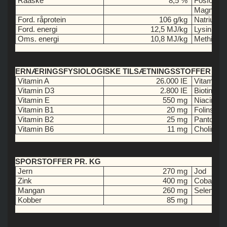
Råaske
8,5 %
Fosfor
Magnesi
Ford. råprotein
106 g/kg
Natrium
Ford. energi
12,5 MJ/kg
Lysin
Oms. energi
10,8 MJ/kg
Methionin
ERNÆRINGSFYSIOLOGISKE TILSÆTNINGSSTOFFER PR.
Vitamin A
26.000 IE
Vitamin B
Vitamin D3
2.800 IE
Biotin
Vitamin E
550 mg
Niacin
Vitamin B1
20 mg
Folinsyre
Vitamin B2
25 mg
Pantothen
Vitamin B6
11 mg
Cholinchlo
SPORSTOFFER PR. KG
Jern
270 mg
Jod
Zink
400 mg
Cobalt
Mangan
260 mg
Selen
Kobber
85 mg