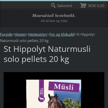
Søkested
NOK 0,00
Maurudstall hestebutikk.
Alt til hest og rytter
Forside
>
Hesten
>
Hesteutstyr
>
For og tilskudd
>
St Hippolyt
Naturmusli solo pellets 20 kg
St Hippolyt Naturmusli
solo pellets 20 kg