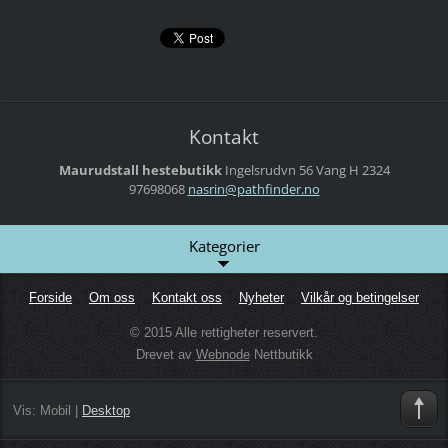
Kontakt
Maurudstall hestebutikk
Ingelsrudvn 56
Vang H
2324
97698068
nasrin@p
athfinde
r.no
Kategorier
Forside
Om oss
Kontakt oss
Nyheter
Vilkår og betingelser
© 2015 Alle rettigheter reservert.
Drevet av
Webnode
Nettbutikk
Vis:
Mobil
|
Desktop