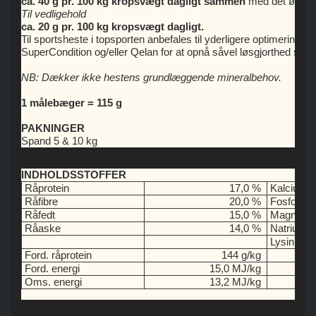
ca. 40 g pr. 100 kg kropsvægt dagligt sammen
med det øvrige
Til vedligehold
ca. 20 g pr. 100 kg kropsvægt dagligt.
Til sportsheste i topsporten anbefales til yderligere optimering
SuperCondition og/eller Qelan for at opnå såvel løsgjorthed so
NB: Dækker ikke hestens grundlæggende mineralbehov.
1 målebæger = 115 g
PAKNINGER
Spand 5 & 10 kg
INDHOLDSSTOFFER
Råprotein
17,0 %
Kalcium
Råfibre
20,0 %
Fosfor
Råfedt
15,0 %
Magnesi
Råaske
14,0 %
Natrium
Lysin
Ford. råprotein
144 g/kg
Ford. energi
15,0 MJ/kg
Oms. energi
13,2 MJ/kg