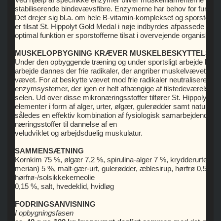
stabiliserende bindevævsfibre. Enzymerne har behov for funktion
Det drejer sig bl.a. om hele B-vitamin-komplekset og sporstoffe
er tilsat St. Hippolyt Gold Medal i nøje indbyrdes afpassede mæn
optimal funktion er sporstofferne tilsat i overvejende organiske 
MUSKELOPBYGNING KRÆVER MUSKELBESKYTTELSE
Under den opbyggende træning og under sportsligt arbejde kører s
arbejde dannes der frie radikaler, der angriber muskelvævet, og 
vævet. For at beskytte vævet mod frie radikaler neutraliseres d
enzymsystemer, der igen er helt afhængige af tilstedeværelsen 
selen. Ud over disse mikronæringsstoffer tilfører St. Hippolyt 
elementer i form af alger, urter, ølgær, gulerødder samt naturlig
således en effektiv kombination af fysiologisk samarbejdende o
næringsstoffer til dannelse af en
veludviklet og arbejdsduelig muskulatur.
SAMMENSÆTNING
Kornkim 75 %, ølgær 7,2 %, spirulina-alger 7 %, krydderurter (ma
merian) 5 %, malt-gær-urt, gulerødder, æblesirup, hørfrø 0,5 %,
hørfrø-/solsikkekerneolie
0,15 %, salt, hvedeklid, hvidløg
FODRINGSANVISNING
I opbygningsfasen