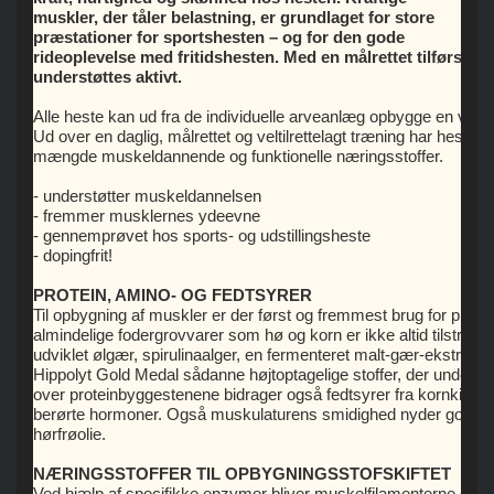
Be
muskler, der tåler belastning, er grundlaget for store
præstationer for sportshesten – og for den gode
rideoplevelse med fritidshesten. Med en målrettet tilførsel
understøttes aktivt.
Alle heste kan ud fra de individuelle arveanlæg opbygge en veludv
Ud over en daglig, målrettet og veltilrettelagt træning har hesten de
mængde muskeldannende og funktionelle næringsstoffer.
- understøtter muskeldannelsen
- fremmer musklernes ydeevne
- gennemprøvet hos sports- og udstillingsheste
- dopingfrit!
PROTEIN, AMINO- OG FEDTSYRER
Til opbygning af muskler er der først og fremmest brug for protein 
almindelige fodergrovvarer som hø og korn er ikke altid tilstræk
udviklet ølgær, spirulinaalger, en fermenteret malt-gær-ekstrakt, h
Hippolyt Gold Medal sådanne højtoptagelige stoffer, der unders
over proteinbyggestenene bidrager også fedtsyrer fra kornkim og o
berørte hormoner. Også muskulaturens smidighed nyder godt af d
hørfrøolie.
NÆRINGSSTOFFER TIL OPBYGNINGSSTOFSKIFTET
Ved hjælp af specifikke enzymer bliver muskelfilamenterne op