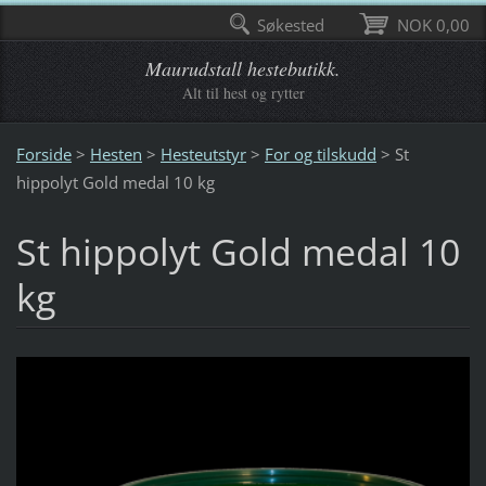
Søkested
NOK 0,00
Maurudstall hestebutikk.
Alt til hest og rytter
Forside
>
Hesten
>
Hesteutstyr
>
For og tilskudd
>
St
hippolyt Gold medal 10 kg
St hippolyt Gold medal 10
kg