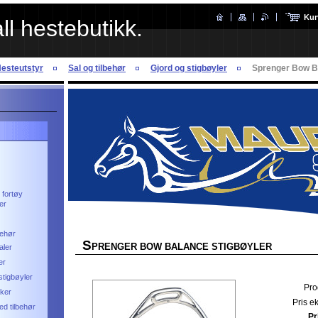
Kur
l hestebutikk.
esteutstyr
Sal og tilbehør
Gjord og stigbøyler
Sprenger Bow Ba
 fortøy
er
behør
S
PRENGER BOW BALANCE STIGBØYLER
aler
er
stigbøyler
Pro
ker
Pris e
d tilbehør
Pr