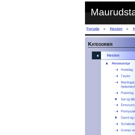
Maurudstal
Forside
Hesten
H
K
ATEGORIER
Hesten
Hesteutstyr
Hodelag
Tøyler
Martingal,
hjelpetøyl
Polstring
Sal og til
Dressurs
Ponnysal
Gjord og 
Schabrak
Grimer me