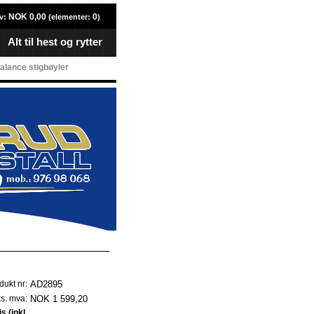
NOK 0,00
0
v:
(elementer:
)
Alt til hest og rytter
lance stigbøyler
AD2895
dukt nr:
NOK 1 599,20
ks. mva:
is (inkl.