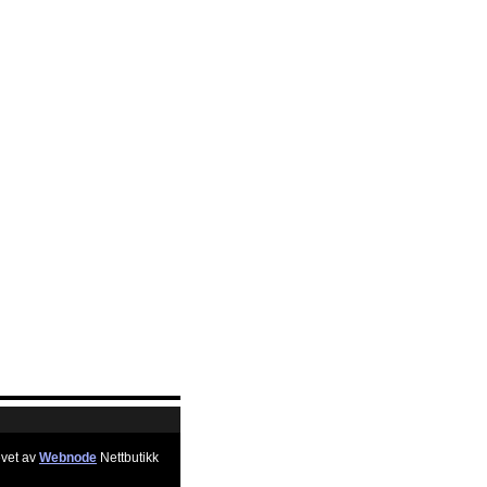
vet av
Webnode
Nettbutikk