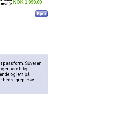
NOK 1 999,00
mva.):
ekt passform. Suveren
inger samtidig.
ende og lett på
r bedre grep. Høy