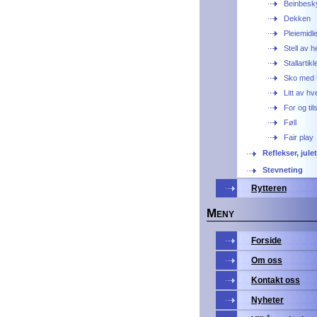
Beinbesky
Dekken
Pleiemidl
Stell av 
Stallartikl
Sko med t
Litt av hv
For og ti
Føll
Fair play
Reflekser, jule
Stevneting
Rytteren
M
ENY
Forside
Om oss
Kontakt oss
Nyheter