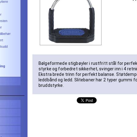
ttere
er
hesten
er
ilbehør
ert
lskudd
Bølgeformede stigbøyler i rustfritt stål for perf
ting
styrke og forbedret sikkerhet, svinger inn i 4 retn
Ekstra brede trinn for perfekt balanse. Støtdemp
leddbånd og ledd. Slitebaner har 2 typer gummi fo
bruddstyrke.