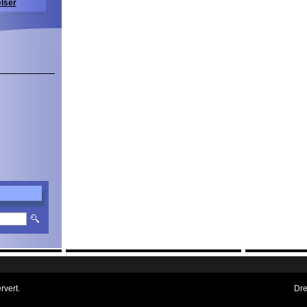
elser
rvert.
Dre