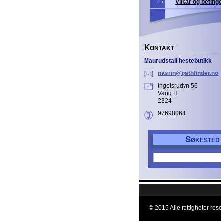
Vilkår og beting
K
ONTAKT
Maurudstall hestebutikk
nasrin@p
athfinde
r.no
Ingelsrudvn 56
Vang H
2324
97698068
S
ØKESTED
© 2015 Alle rettigheter rese