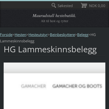
Søkested
NOK 0,00
Maurudstall hestebutikk.
Alt til hest og rytter
Forside
>
Hesten
>
Hesteutstyr
>
Beinbeskyttere
>
Belegg
>
HG
Lammeskinnsbelegg
HG Lammeskinnsbelegg