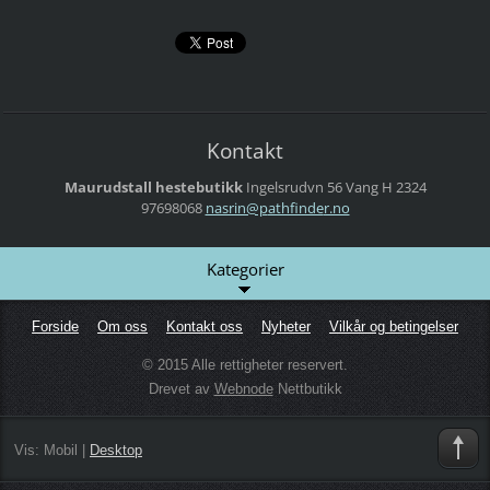
Kontakt
Maurudstall hestebutikk
Ingelsrudvn 56
Vang H
2324
97698068
nasrin@p
athfinde
r.no
Kategorier
Forside
Om oss
Kontakt oss
Nyheter
Vilkår og betingelser
© 2015 Alle rettigheter reservert.
Drevet av
Webnode
Nettbutikk
Vis:
Mobil
|
Desktop