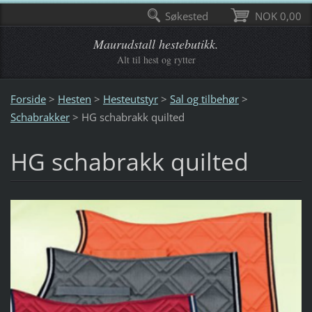
Søkested
NOK 0,00
Maurudstall hestebutikk.
Alt til hest og rytter
Forside
>
Hesten
>
Hesteutstyr
>
Sal og tilbehør
>
Schabrakker
>
HG schabrakk quilted
HG schabrakk quilted