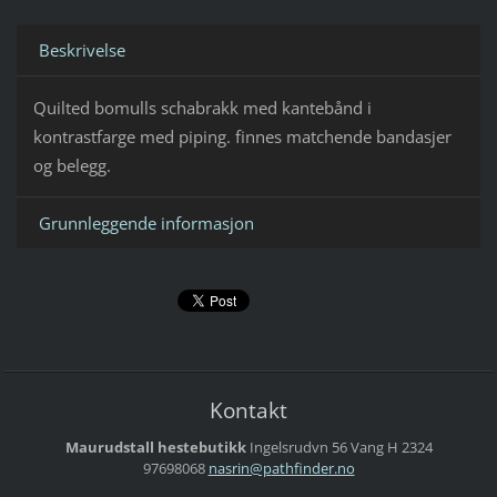
Beskrivelse
Quilted bomulls schabrakk med kantebånd i
kontrastfarge med piping. finnes matchende bandasjer
og belegg.
Grunnleggende informasjon
Kontakt
Maurudstall hestebutikk
Ingelsrudvn 56
Vang H
2324
97698068
nasrin@p
athfinde
r.no