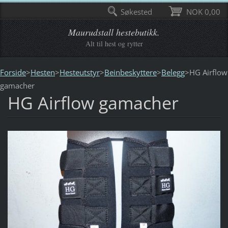
Søkested
NOK 0,00
Maurudstall hestebutikk.
Alt til hest og rytter
Forside
>
Hesten
>
Hesteutstyr
>
Beinbeskyttere
>
Belegg
>
HG Airflow
gamacher
HG Airflow gamacher