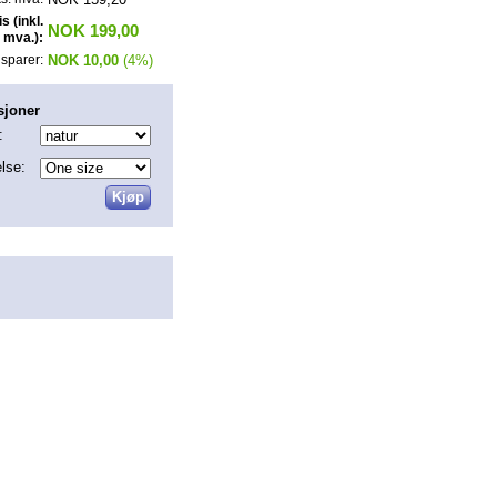
is (inkl.
NOK 199,00
mva.):
NOK 10,00
(4%)
sparer:
sjoner
:
else: