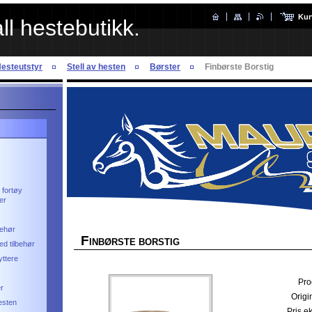
Kur
l hestebutikk.
esteutstyr
Stell av hesten
Børster
Finbørste Borstig
 fortøy
er
behør
F
INBØRSTE BORSTIG
d tilbehør
ttere
Pro
er
Origin
hesten
Pris e