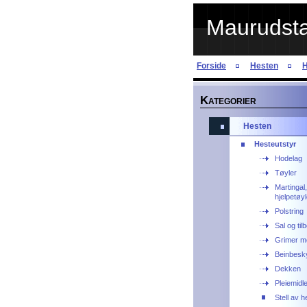
Maurudstal
Forside
Hesten
H
K
ATEGORIER
Hesten
Hesteutstyr
Hodelag
Tøyler
Martingal,
hjelpetøyl
Polstring
Sal og til
Grimer me
Beinbesky
Dekken
Pleiemidl
Stell av 