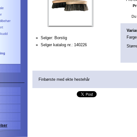
Pr
ale
er
Du 
ilbehør
ert
Varia
lskudd
Farge
Selger:
Borstig
Selger katalog nr.:
140226
Størr
ting
Finbørste med ekte hestehår
elser