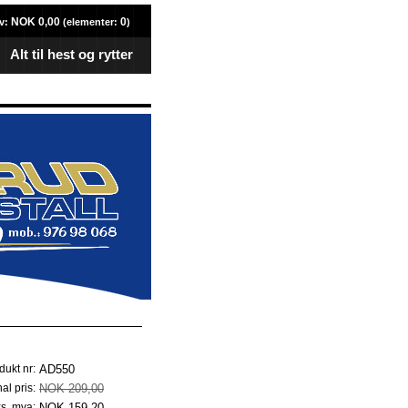
NOK 0,00
0
v:
(elementer:
)
Alt til hest og rytter
AD550
dukt nr:
NOK 209,00
al pris:
NOK 159,20
ks. mva: