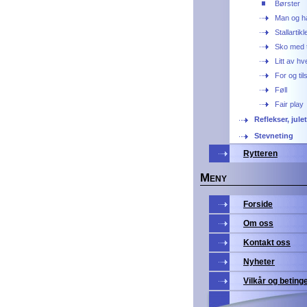
Børster
Man og h
Stallartikl
Sko med t
Litt av hv
For og ti
Føll
Fair play
Reflekser, jule
Stevneting
Rytteren
M
ENY
Forside
Om oss
Kontakt oss
Nyheter
Vilkår og beting