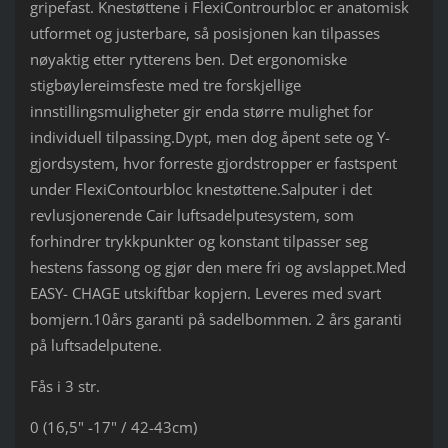
gripefast. Knestøttene i FlexiControurbloc er anatomisk
utformet og justerbare, så posisjonen kan tilpasses
nøyaktig etter rytterens ben. Det ergonomiske
stigbøylereimsfeste med tre forskjellige
innstillingsmuligheter gir enda større mulighet for
individuell tilpassing.Dypt, men dog åpent sete og Y-
gjordsystem, hvor forreste gjordstropper er fastspent
under FlexiContourbloc knestøttene.Salputer i det
revlusjonerende Cair luftsadelputesystem, som
forhindrer trykkpunkter og konstant tilpasser seg
hestens fassong og gjør den mere fri og avslappet.Med
EASY- CHAGE utskiftbar kopjern. Leveres med svart
bomjern.10års garanti på sadelbommen. 2 års garanti
på luftsadelputene.
Fås i 3 str.
0 (16,5" -17" / 42-43cm)