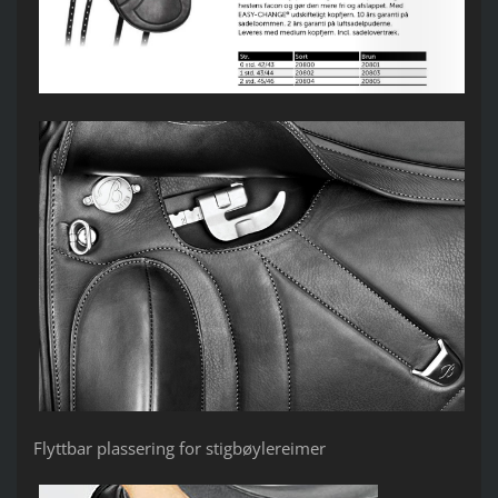
Flyttbar plassering for stigbøylereimer